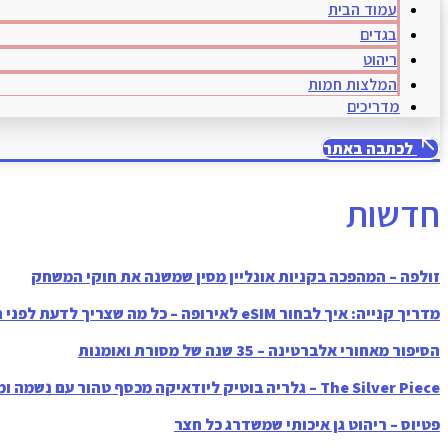
עמוד הבית
בגדים
ריהוט
המלצות חמות
מדריכים
לכתבה באתר
חדשות
זולפה – המהפכה בקניות אונליין מסין שמשנה את חוקי המשחק
מדריך קנייה: איך לבחור eSIM לאירופה – כל מה שצריך לדעת לפני הנסיעה
הסיפור מאחורי אלברטינה – 35 שנה של מסורת ואומנות
The Silver Piece – גלריה בוטיק ליודאיקה מכסף טהור עם נשמה ומסורת
פטיוס – ריהוט גן איכותי שמשדרג כל חצר