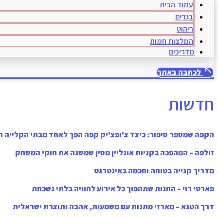
עמוד הבית
בגדים
ריהוט
המלצות חמות
מדריכים
לכתבה באתר
חדשות
הקפה שמספר סיפור: כיצד צ'ופצ'יק קפה הפך לאחד מבתי הקלייה ה
זולפה – המהפכה בקניות אונליין מסין שמשנה את חוקי המשחק
מדריך קנייה בטוחה וחכמה באינטרנט
פארטי רוי – החנות שתהפוך כל אירוע לחוויה בלתי נשכחת
דרך הטנא – מארזי מתנות עם משמעות, אהבה ותוצרת ישראלית