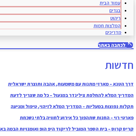
עמוד הבית
בגדים
ריהוט
המלצות חמות
מדריכים
לכתבה באתר
חדשות
דרך הטנא – מארזי מתנות עם משמעות, אהבה ותוצרת ישראלית
המדריך המלא להחלפת צילינדר במנעול – כל מה שצריך לדעת
תקלות נפוצות במעליות – המדריך המלא לזיהוי, טיפול ומניעה
פארטי רוי – החנות שתהפוך כל אירוע לחוויה בלתי נשכחת
קריס קרוס – בית הספר המוביל לריקוד היפ הופ ואומנויות הבמה בא