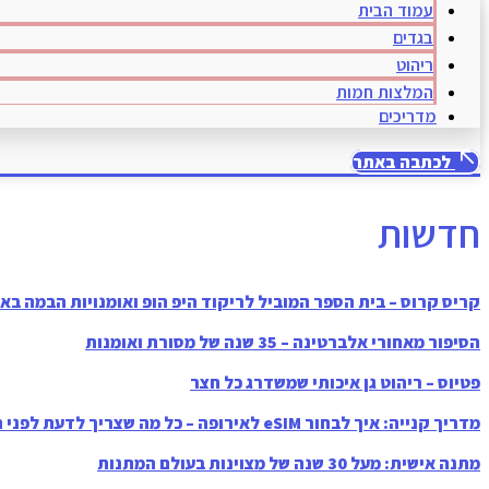
עמוד הבית
בגדים
ריהוט
המלצות חמות
מדריכים
לכתבה באתר
חדשות
קריס קרוס – בית הספר המוביל לריקוד היפ הופ ואומנויות הבמה בא
הסיפור מאחורי אלברטינה – 35 שנה של מסורת ואומנות
פטיוס – ריהוט גן איכותי שמשדרג כל חצר
מדריך קנייה: איך לבחור eSIM לאירופה – כל מה שצריך לדעת לפני הנסיעה
מתנה אישית: מעל 30 שנה של מצוינות בעולם המתנות